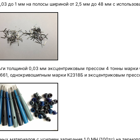
0,03 до 1 мм на полосы шириной от 2,5 мм до 48 мм с использ
льги толщиной 0,03 мм эксцентриковым прессом 4 тонны марки
661, однокривошипным марки К2318Б и эксцентриковым прессо
ных материалов с усилием запирания 1,0 МН (100тс) на термоп