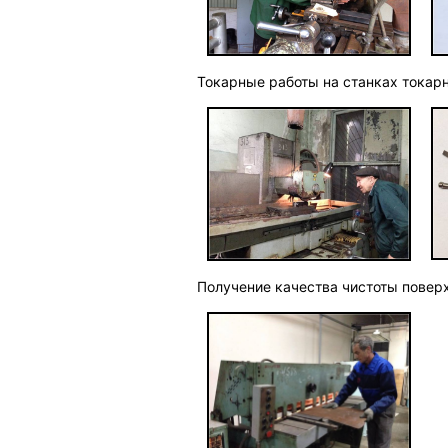
Токарные работы на станках токар
Получение качества чистоты повер