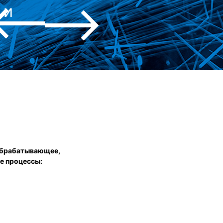
 и
ообрабатывающее,
е процессы: