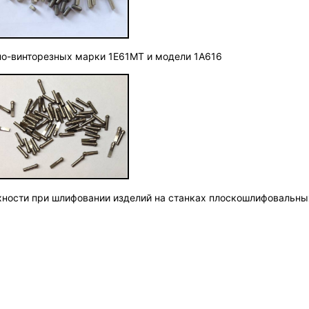
но-винторезных марки 1Е61МТ и модели 1А616
хности при шлифовании изделий на станках плоскошлифовальны