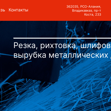
о
Документы
Обратная связь
Конт
→
→
→
Резка, рихтовка, шлифов
вырубка металлических