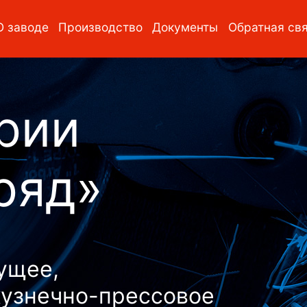
О заводе
Производств
→
→
рии
ряд»
ущее,
узнечно-прессовое