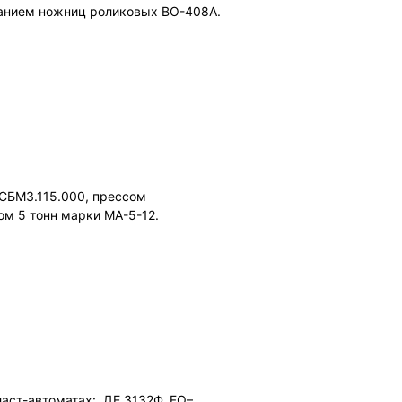
ованием ножниц роликовых ВО-408А.
 СБМ3.115.000, прессом
м 5 тонн марки МА-5-12.
ласт-автоматах: ДЕ 3132Ф, FO–