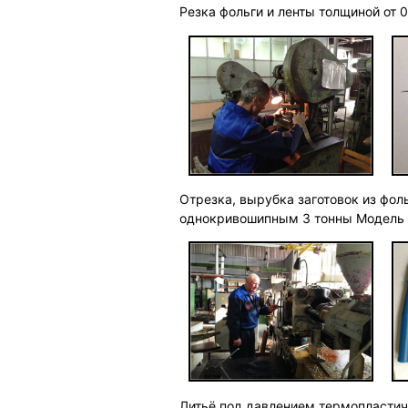
Резка фольги и ленты толщиной от 
Отрезка, вырубка заготовок из фо
однокривошипным 3 тонны Модель 
Литьё под давлением термопластич