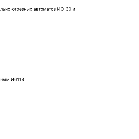
ильно-отрезных автоматов ИО-30 и
езным И6118