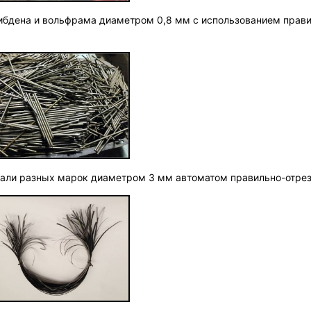
либдена и вольфрама диаметром 0,8 мм с использованием прав
стали разных марок диаметром 3 мм автоматом правильно-отр